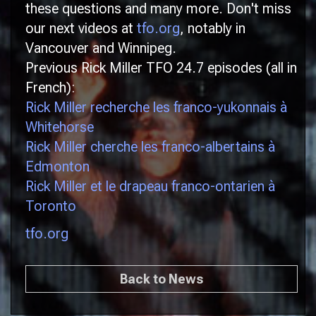
these questions and many more. Don't miss
our next videos at
tfo.org
, notably in
Vancouver and Winnipeg.
Previous Rick Miller TFO 24.7 episodes (all in
French):
Rick Miller recherche les franco-yukonnais à
Whitehorse
Rick Miller cherche les franco-albertains à
Edmonton
Rick Miller et le drapeau franco-ontarien à
Toronto
tfo.org
Back to News